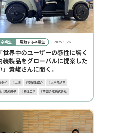
卒業生
躍動する卒業生
2025.9.26
「世界中のユーザーの感性に響く
内装製品をグローバルに提案した
い」黄峻さんに聞く。
#タイ
#上海
#卒業生紹介
#大学院記事
#川澄未来子
#感性工学
#豊田合成株式会社