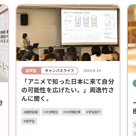
在校生
キャンパスライフ
2024.6.24
「アニメで知った日本に来て自分
の可能性を広げたい。」周逸竹さ
んに聞く。
分
#国際会議
#大学院生
#大学院記事
#学生紹介
#留学生