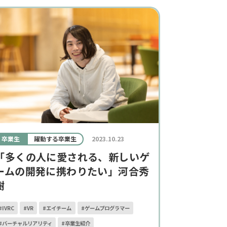
卒業生
躍動する卒業生
2023.10.23
「多くの人に愛される、新しいゲ
ームの開発に携わりたい」河合秀
樹
#IVRC
#VR
#エイチーム
#ゲームプログラマー
#バーチャルリアリティ
#卒業生紹介