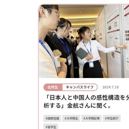
在校生
キャンパスライフ
2024.7.18
「日本人と中国人の感性構造を
析する」金航さんに聞く。
#国際会議
#大学院生
#大学院記事
#学生紹介
#留学生