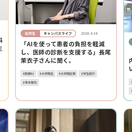
在校生
キャンパスライフ
2026.4.16
科
「AIを使って患者の負担を軽減
生
し、医師の診断を支援する」長尾
茉衣子さんに聞く。
#医療AI
#大学院生
#大学院記事
#学生紹介
#寺本篤司