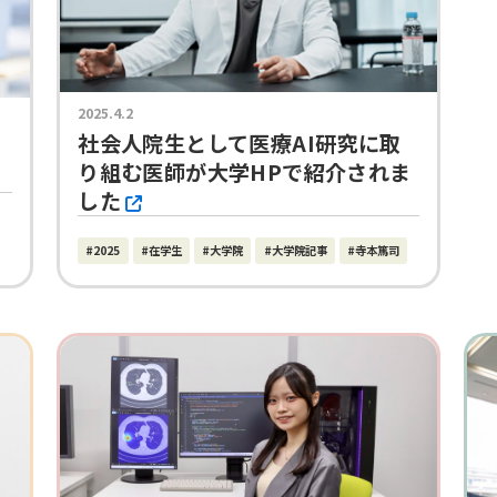
2025.4.2
社会人院生として医療AI研究に取
り組む医師が大学HPで紹介されま
した
#2025
#在学生
#大学院
#大学院記事
#寺本篤司