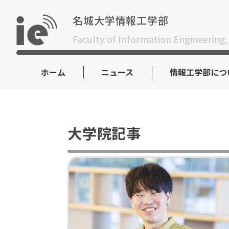
Skip
to
名城大学情報工学部
content
Faculty of Information Engineering,
ホーム
ニュース
情報工学部につ
大学院記事