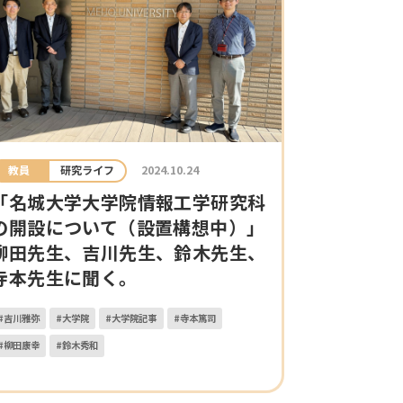
教員
研究ライフ
2024.10.24
「名城大学大学院情報工学研究科
の開設について（設置構想中）」
柳田先生、吉川先生、鈴木先生、
寺本先生に聞く。
#吉川雅弥
#大学院
#大学院記事
#寺本篤司
#柳田康幸
#鈴木秀和