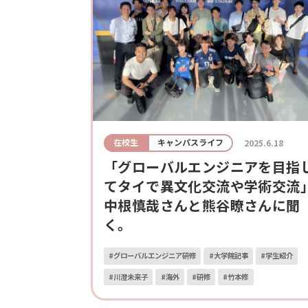
在校生
キャンパスライフ
2025.6.18
「グローバルエンジニアを目指
てタイで異文化交流や学術交流
中根慎哉さんと熊谷瞭さんに聞
く。
#グローバルエンジニア研修
#大学院記事
#学生紹介
#川澄未来子
#海外
#研修
#竹本修