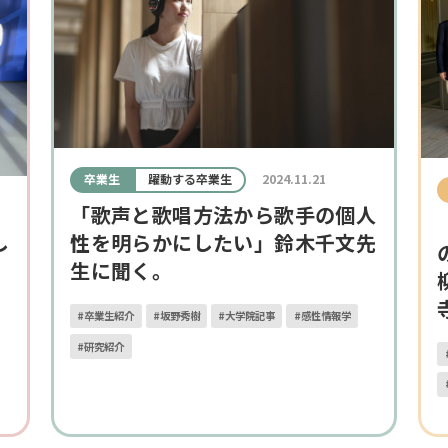
卒業生
躍動する卒業生
2024.11.21
「歌声と歌唱方法から歌手の個人
性を明らかにしたい」鈴木千文先
し
生に聞く。
」
#卒業生紹介
#坂野秀樹
#大学院記事
#感性情報学
#研究紹介