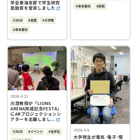
学会東海支部で学生研究
#寺本篤司
#研究
奨励賞を受賞しました
#2026
#受賞
#大学院
#寺本篤司
2026.4.21
川澄教授が「LIONS
ARENA完成記念FESTA」
にARプロジェクションシ
アターを出展しまし...
2026.4.9
#2026
#イベント
#在学生
大学院生が電気･電子･情