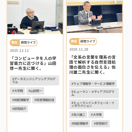
教員
研究ライフ
教員
研究ライフ
2025.11.28
2025.12.12
「文系の言葉を理系の言
「コンピュータを人の学
語で解析する自然言語処
習能力に近づける」山田
理の面白さを伝える」佐
啓一先生に聞く。
川雄二先生に聞く。
#データエンジニアリングプログ
ラム
#ウェブ情報学・サービス情報学
#大学院
#山田啓一
#ヒューマン・メディアプログラ
ム
#知能情報学
#知覚情報処理
#ヒューマンインタフェース・イ
ンタラクション
#研究紹介
#佐川雄二
#大学院
#知能情報学
#研究紹介