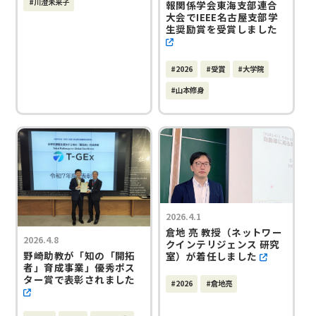
#川澄未来子
報関係学会東海支部連合
大会でIEEE名古屋支部学
生奨励賞を受賞しました
#2026
#受賞
#大学院
#山本修身
2026.4.1
倉地 亮 教授（ネットワー
2026.4.8
クインテリジェンス 研究
野崎助教が「知の「開拓
室）が着任しました
者」育成事業」優秀ポス
ター賞で表彰されました
#2026
#倉地亮