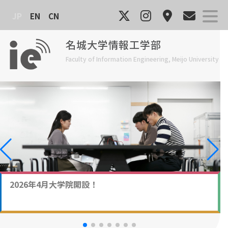
Skip
JP
EN
CN
to
content
名城大学情報工学部
Faculty of Information Engineering, Meijo University
ユニークな入学方式と充実した学生生活
2026年4月大学院開設！