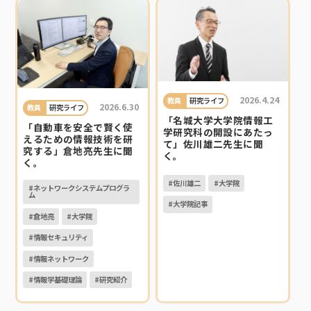
2026.4.24
教員
研究ライフ
2026.6.30
教員
研究ライフ
「名城大学大学院情報工
「自動車を安全で賢く使
学研究科の開設にあたっ
えるための情報技術を研
て」佐川雄二先生に聞
究する」倉地亮先生に聞
く。
く。
#佐川雄二
#大学院
#ネットワークシステムプログラ
ム
#大学院記事
#倉地亮
#大学院
#情報セキュリティ
#情報ネットワーク
#情報学基礎理論
#研究紹介