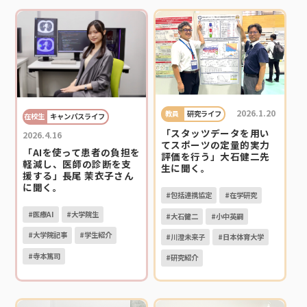
2026.1.20
教員
研究ライフ
在校生
キャンパスライフ
「スタッツデータを用い
2026.4.16
てスポーツの定量的実力
「AIを使って患者の負担を
評価を行う」大石健二先
軽減し、医師の診断を支
生に聞く。
援する」長尾 茉衣子さん
に聞く。
#包括連携協定
#在学研究
#医療AI
#大学院生
#大石健二
#小中英嗣
#大学院記事
#学生紹介
#川澄未来子
#日本体育大学
#寺本篤司
#研究紹介