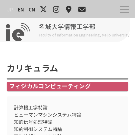
Skip
JP
EN
CN
to
content
名城大学情報工学部
Faculty of Information Engineering, Meijo University
カリキュラム
フィジカルコンピューティング
計算機工学特論
ヒューマンマシンシステム特論
知的信号処理特論
知的制御システム特論