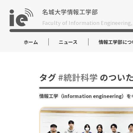
Skip
to
名城大学情報工学部
content
Faculty of Information Engineering,
ホーム
ニュース
情報工学部につ
タグ
#統計科学
のついた
情報工学（information engine