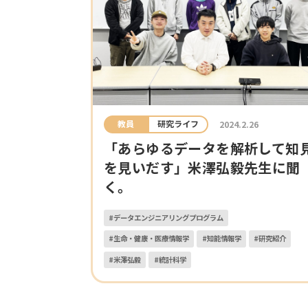
教員
研究ライフ
2024.2.26
「あらゆるデータを解析して知
を見いだす」米澤弘毅先生に聞
く。
#データエンジニアリングプログラム
#生命・健康・医療情報学
#知能情報学
#研究紹介
#米澤弘毅
#統計科学