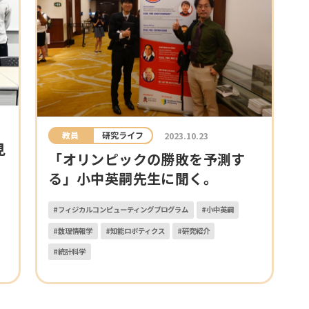
教員
研究ライフ
2023.10.23
見
「オリンピックの勝敗を予測す
る」小中英嗣先生に聞く。
#フィジカルコンピューティングプログラム
#小中英嗣
#数理情報学
#知能ロボティクス
#研究紹介
#統計科学