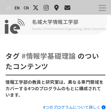
Skip
JP
EN
CN
to
content
名城大学情報工学部
Faculty of Information Engineering, Meijo University
タグ
#情報学基礎理論
のつい
たコンテンツ
情報工学部の教員と研究室は、異なる専門領域を
カバーする4つのプログラムのもとに構成されて
います。
4つのプログラムについて詳しく