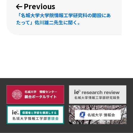
Previous
稿
「名城大学大学院情報工学研究科の開設にあ
ナ
たって」佐川雄二先生に聞く。
ビ
ゲ
ー
シ
ョ
ン