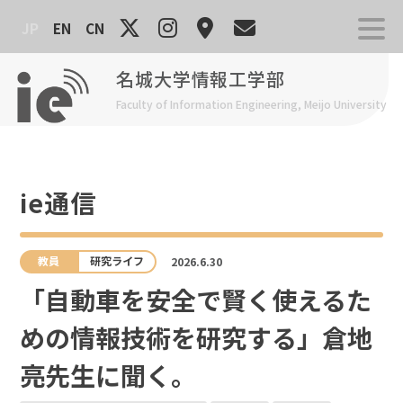
Skip
JP
EN
CN
to
content
名城大学情報工学部
Faculty of Information Engineering, Meijo University
ie通信
教員
研究ライフ
2026.6.30
「自動車を安全で賢く使えるた
めの情報技術を研究する」倉地
亮先生に聞く。