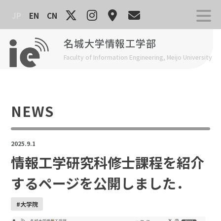
Skip
JP
EN
CN
to
content
名城大学情報工学部
Faculty of Information Engineering, Meijo University
NEWS
2025.9.1
情報工学研究科修士課程を紹介
するページを公開しました．
#大学院