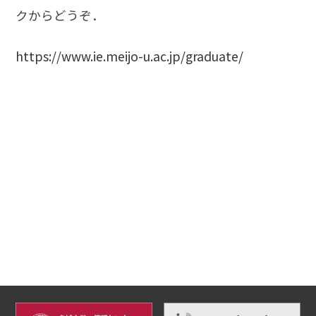
クからどうぞ．
https://www.ie.meijo-u.ac.jp/graduate/