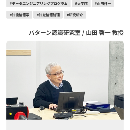
#データエンジニアリングプログラム
#大学院
#山田啓一
#知能情報学
#知覚情報処理
#研究紹介
パターン認識研究室 / 山田 啓一 教授