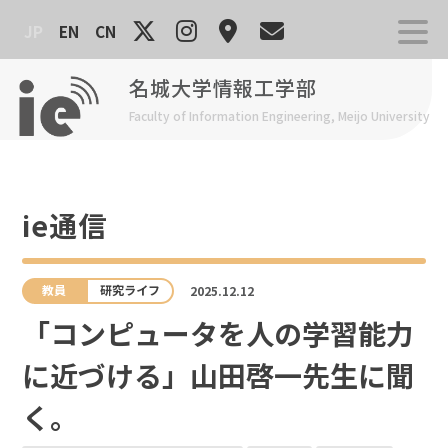
Skip
JP
EN
CN
to
content
名城大学情報工学部
Faculty of Information Engineering, Meijo University
ie通信
教員
研究ライフ
2025.12.12
「コンピュータを人の学習能力
に近づける」山田啓一先生に聞
く。