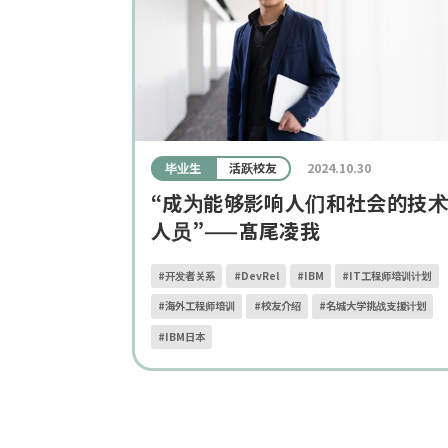
毕业生
活跃校友
2024.10.30
“成为能够影响人们和社会的技术
人员”——髙尾凌我
#开发者关系
#DevRel
#IBM
#IT工程师培训计划
#海外工程师培训
#校友介绍
#名城大学挑战支援计划
#IBM日本